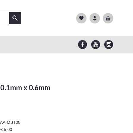

favorite
x 0.1mm x 0.6mm
AA-MBT08
€ 5,00