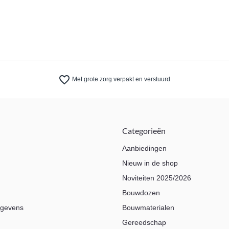
favorite_border
Met grote zorg verpakt en verstuurd
Categorieën
Aanbiedingen
Nieuw in de shop
Noviteiten 2025/2026
Bouwdozen
egevens
Bouwmaterialen
Gereedschap