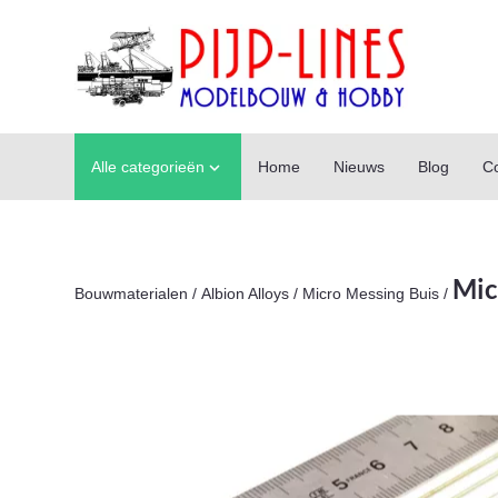
Alle categorieën
Home
Nieuws
Blog
Co

Mic
Bouwmaterialen
/
Albion Alloys
/
Micro Messing Buis
/