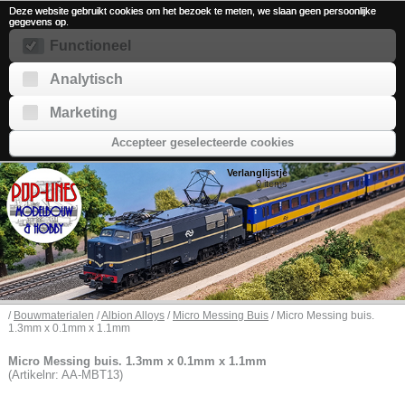
Deze website gebruikt cookies om het bezoek te meten, we slaan geen persoonlijke
gegevens op.
Functioneel
Analytisch
Marketing
Accepteer geselecteerde cookies
Verlanglijstje
0
items
/
Bouwmaterialen
/
Albion Alloys
/
Micro Messing Buis
/ Micro Messing buis.
1.3mm x 0.1mm x 1.1mm
Micro Messing buis. 1.3mm x 0.1mm x 1.1mm
(Artikelnr: AA-MBT13)