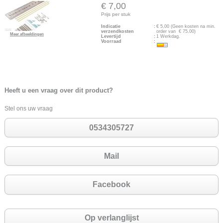
€ 7,00
Prijs per stuk
Indicatie
:
€
5,00
(Geen kosten na min.
verzendkosten
order van € 75,00)
Meer afbeeldingen
Levertijd
:
1 Werkdag.
Voorraad
:
Heeft u een vraag over dit product?
Stel ons uw vraag
0534305727
Mail
Facebook
Op verlanglijst