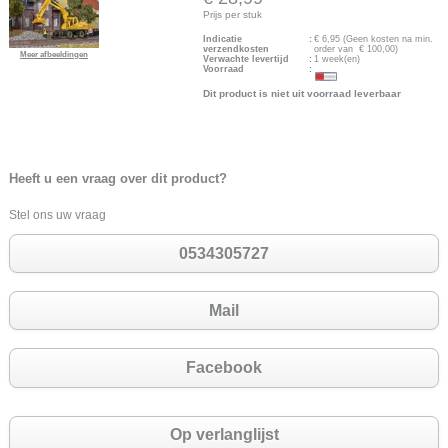
Prijs per stuk
Indicatie
:
€
6,95
(Geen kosten na min.
verzendkosten
order van € 100,00)
Meer afbeeldingen
Verwachte levertijd
:
1 week(en)
Voorraad
:
Dit product is niet uit voorraad leverbaar
Heeft u een vraag over dit product?
Stel ons uw vraag
0534305727
Mail
Facebook
Op verlanglijst