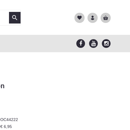

favorite
on
OC44222
€ 6,95