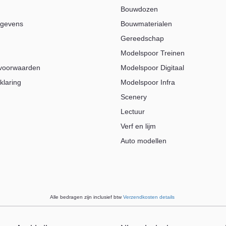
Bouwdozen
egevens
Bouwmaterialen
Gereedschap
Modelspoor Treinen
voorwaarden
Modelspoor Digitaal
klaring
Modelspoor Infra
Scenery
Lectuur
Verf en lijm
Auto modellen
Alle bedragen zijn inclusief btw
Verzendkosten details