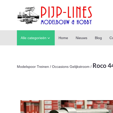
Alle categorieën
Home
Nieuws
Blog
Co

Roco 4
Modelspoor Treinen
/
Occasions Gelijkstroom
/