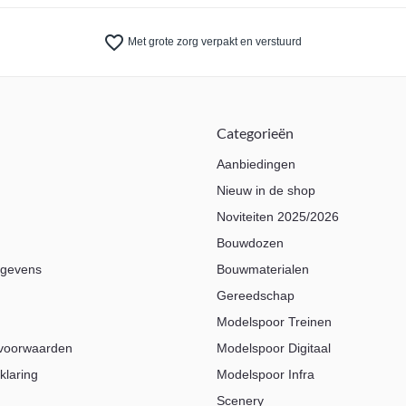
favorite_border
Met grote zorg verpakt en verstuurd
Categorieën
Aanbiedingen
Nieuw in de shop
Noviteiten 2025/2026
Bouwdozen
egevens
Bouwmaterialen
Gereedschap
Modelspoor Treinen
voorwaarden
Modelspoor Digitaal
klaring
Modelspoor Infra
Scenery