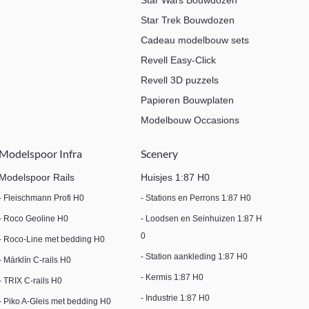
Star Wars Bouwdozen
Star Trek Bouwdozen
Cadeau modelbouw sets
Revell Easy-Click
Revell 3D puzzels
Papieren Bouwplaten
Modelbouw Occasions
Modelspoor Infra
Scenery
Modelspoor Rails
Huisjes 1:87 H0
- Fleischmann Profi H0
- Stations en Perrons 1:87 H0
- Roco Geoline H0
- Loodsen en Seinhuizen 1:87 H
0
- Roco-Line met bedding H0
- Station aankleding 1:87 H0
- Märklín C-rails H0
- Kermis 1:87 H0
- TRIX C-rails H0
- Industrie 1:87 H0
- Piko A-Gleis met bedding H0