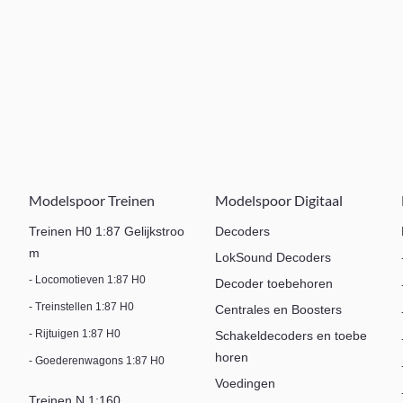
Modelspoor Treinen
Modelspoor Digitaal
Treinen H0 1:87 Gelijkstroo
Decoders
m
LokSound Decoders
- Locomotieven 1:87 H0
Decoder toebehoren
- Treinstellen 1:87 H0
Centrales en Boosters
- Rijtuigen 1:87 H0
Schakeldecoders en toebe
horen
- Goederenwagons 1:87 H0
Voedingen
Treinen N 1:160