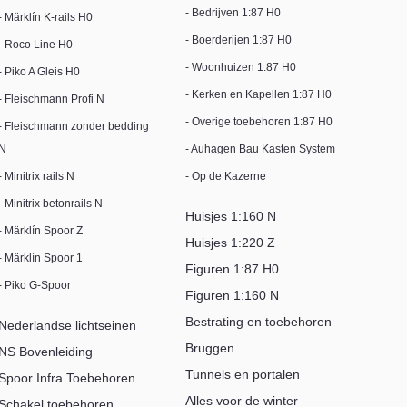
- Bedrijven 1:87 H0
- Märklín K-rails H0
- Boerderijen 1:87 H0
- Roco Line H0
- Woonhuizen 1:87 H0
- Piko A Gleis H0
- Kerken en Kapellen 1:87 H0
- Fleischmann Profi N
- Overige toebehoren 1:87 H0
- Fleischmann zonder bedding
N
- Auhagen Bau Kasten System
- Minitrix rails N
- Op de Kazerne
- Minitrix betonrails N
Huisjes 1:160 N
- Märklín Spoor Z
Huisjes 1:220 Z
- Märklín Spoor 1
Figuren 1:87 H0
- Piko G-Spoor
Figuren 1:160 N
Bestrating en toebehoren
Nederlandse lichtseinen
Bruggen
NS Bovenleiding
Tunnels en portalen
Spoor Infra Toebehoren
Alles voor de winter
Schakel toebehoren