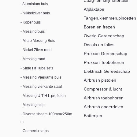
Zaag- en snijmaterialen
- Aluminium buis
Afplaktape
- Nikkelzilver buis
Tangen,klemmen,pincetten
- Koper buis
Boren en frezen
- Messing buis
Overig Gereedschap
- Micro Messing Buis
Decals en folies
- Nickel Zilver rond
Proxxon Gereedschap
- Messing rond
Proxxon Toebehoren
- Slide Fit Tube sets
Elektrisch Gereedschap
- Messing Vierkante buis
Airbrush pistolen
- Messing vierkante staaf
Compressor & lucht
- Messing U T H L profielen
Airbrush toebehoren
- Messing strip
Airbrush onderdelen
- Diverse sheets 100mmx250m
Batterijen
m
- Connecto strips