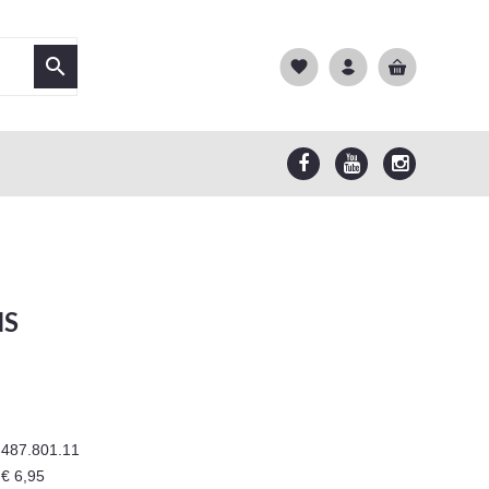

favorite
NS
487.801.11
€ 6,95