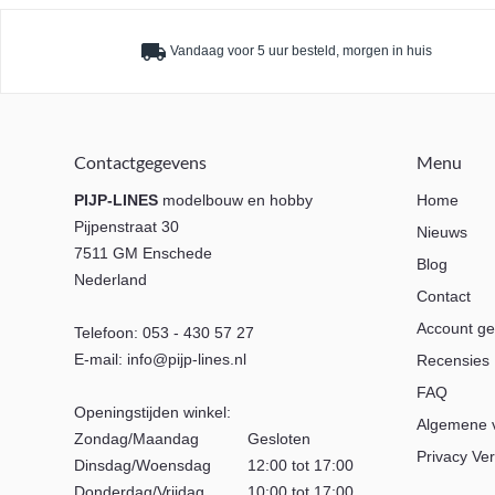
local_shipping
Vandaag voor 5 uur besteld, morgen in huis
Contactgegevens
Menu
PIJP-LINES
modelbouw en hobby
Home
Pijpenstraat 30
Nieuws
7511 GM Enschede
Blog
Nederland
Contact
Account g
Telefoon:
053 - 430 57 27
E-mail:
info@pijp-lines.nl
Recensies
FAQ
Openingstijden winkel:
Algemene 
Zondag/Maandag
Gesloten
Privacy Ver
Dinsdag/Woensdag
12:00 tot 17:00
Donderdag/Vrijdag
10:00 tot 17:00