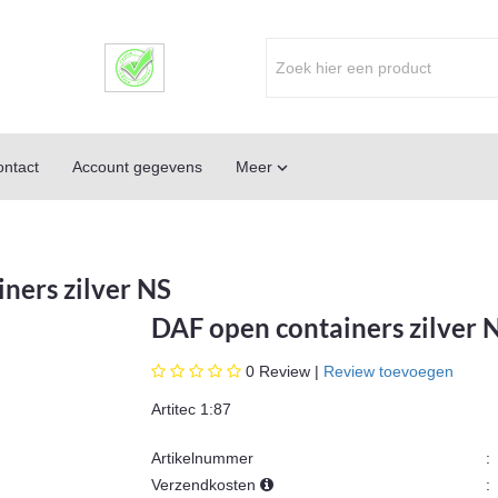
ntact
Account gegevens
Meer

ners zilver NS
DAF open containers zilver 
0
Review |
Review toevoegen
Artitec 1:87
Artikelnummer
:
Verzendkosten
: